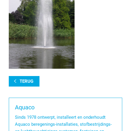
TERUG
Aquaco
Sinds 1978 ontwerpt, installeert en onderhoudt
Aquaco beregenings-installaties, stofbestrijdings-