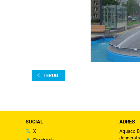
TERUG
SOCIAL
ADRES
X
Aquaco 
Jennerstr