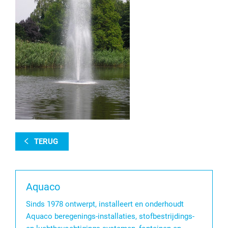
TERUG
Aquaco
Sinds 1978 ontwerpt, installeert en onderhoudt
Aquaco beregenings-installaties, stofbestrijdings-